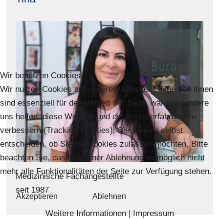
Wir benutzen Cookies
Wir nutzen Cookies auf unserer Website. Einige von ihnen
sind essenziell für den Betrieb der Seite, während andere
uns helfen, diese Website und die Nutzererfahrung zu
verbessern (Tracking Cookies). Sie können selbst
entscheiden, ob Sie die Cookies zulassen möchten. Bitte
beachten Sie, dass bei einer Ablehnung womöglich nicht
mehr alle Funktionalitäten der Seite zur Verfügung stehen.
Medizinische Fachangestellte
seit 1987
Akzeptieren
Ablehnen
Weitere Informationen
|
Impressum